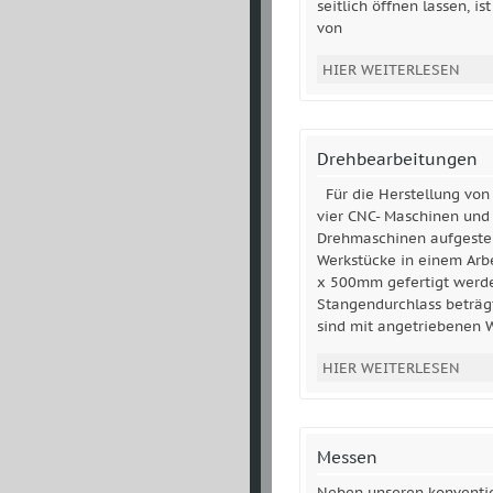
seitlich öffnen lassen, i
von
HIER WEITERLESEN
Drehbearbeitungen
Für die Herstellung von 
vier CNC- Maschinen und 
Drehmaschinen aufgestel
Werkstücke in einem Ar
x 500mm gefertigt werd
Stangendurchlass beträ
sind mit angetriebenen
HIER WEITERLESEN
Messen
Neben unseren konventio