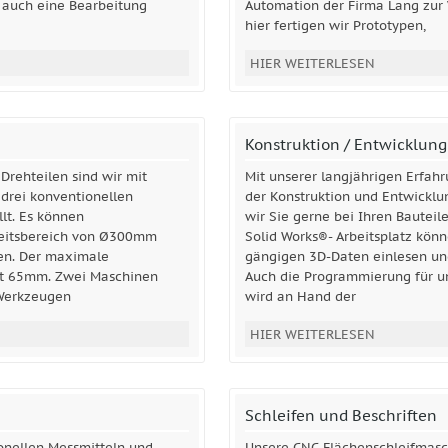
st auch eine Bearbeitung
Automation der Firma Lang zur
hier fertigen wir Prototypen,
HIER WEITERLESEN
Konstruktion / Entwicklung
Drehteilen sind wir mit
Mit unserer langjährigen Erfah
drei konventionellen
der Konstruktion und Entwicklu
lt. Es können
wir Sie gerne bei Ihren Bauteil
beitsbereich von Ø300mm
Solid Works®- Arbeitsplatz könn
en. Der maximale
gängigen 3D-Daten einlesen un
gt 65mm. Zwei Maschinen
Auch die Programmierung für u
 Werkzeugen
wird an Hand der
HIER WEITERLESEN
Schleifen und Beschriften
nellen Messmitteln und
Unsere CNC-Flächenschleifmasc