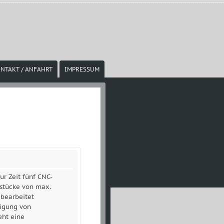
NTAKT / ANFAHRT
IMPRESSUM
ur Zeit fünf CNC-
stücke von max.
earbeitet
tigung von
eht eine