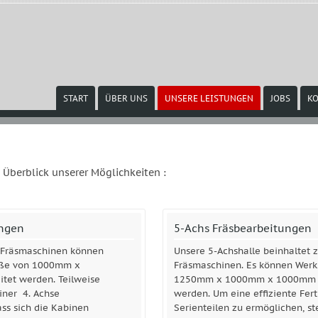
START
ÜBER UNS
UNSERE LEISTUNGEN
JOBS
KO
n Überblick unserer Möglichkeiten :
ungen
5-Achs Fräsbearbeitungen
 Fräsmaschinen können
Unsere 5-Achshalle beinhaltet z
röße von 1000mm x
Fräsmaschinen. Es können Werk
et werden. Teilweise
1250mm x 1000mm x 1000mm b
iner 4. Achse
werden. Um eine effiziente Fer
ass sich die Kabinen
Serienteilen zu ermöglichen, st